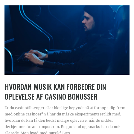
HVORDAN MUSIK KAN FORBEDRE DIN
OPLEVELSE AF CASINO BONUSSER
Er du casinotilhænger eller blot lige begyndt på at forsøge dig frem
med online casinoer? Så har du måske eksperimenteret lidt med,
hvordan du kan få den bedst mulige oplevelse, når du sidder
derhjemme foran computeren. En god stol og snacks har du nok
allerede. Men hvad med musik? Læs