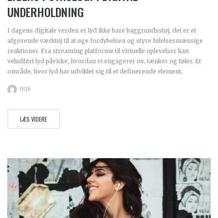
UNDERHOLDNING
I dagens digitale verden er lyd ikke bare baggrundsstøj, det er et
afgørende værktøj til at øge fordybelsen og styre følelsesmæssige
reaktioner. Fra streaming platforme til virtuelle oplevelser kan
veludført lyd påvirke, hvordan vi engagerer os, tænker og føler. Et
område, hvor lyd har udviklet sig til et definerende element,
PETER
LÆS VIDERE