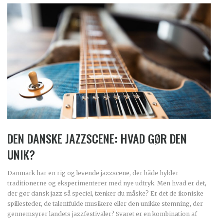
DEN DANSKE JAZZSCENE: HVAD GØR DEN
UNIK?
Danmark har en rig og levende jazzscene, der både hylder
traditionerne og eksperimenterer med nye udtryk. Men hvad er det,
der gør dansk jazz så speciel, tænker du måske? Er det de ikoniske
spillesteder, de talentfulde musikere eller den unikke stemning, der
gennemsyrer landets jazzfestivaler? Svaret er en kombination af