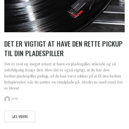
DET ER VIGTIGT AT HAVE DEN RETTE PICKUP
TIL DIN PLADESPILLER
Det er cool og meget smart at have en pladespiller stående og så
selvfølgelig bruge den. Men det er også vigtigt, at du har den
bedste pladespiller pickup, så du kan være sikker på at få den bedste
lydoplevelse, når du sætter en vinylplade på- Moderne med vinyl Det
er blevet
PETER
LÆS VIDERE