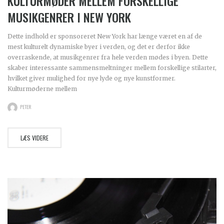
KULTURMØDER MELLEM FORSKELLIGE
MUSIKGENRER I NEW YORK
Dette indhold er sponsoreret New York har længe været en af de
mest kulturelt dynamiske byer i verden, og det er derfor ikke
overraskende, at musikgenrer fra hele verden mødes i byen. Dette
skaber interessante sammensmeltninger mellem forskellige stilarter,
hvilket giver mulighed for nye lyde og nye kunstformer.
Kulturmøderne mellem
PETER
LÆS VIDERE