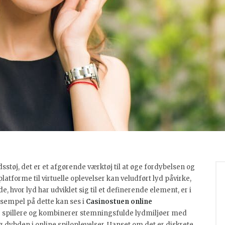
sstøj, det er et afgørende værktøj til at øge fordybelsen og
atforme til virtuelle oplevelser kan veludført lyd påvirke,
, hvor lyd har udviklet sig til et definerende element, er i
eksempel på dette kan ses i
Casinostuen online
ke spillere og kombinerer stemningsfulde lydmiljøer med
 dybden i online spiloplevelser. Uanset om det er diskrete