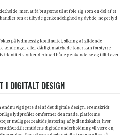
erholde, men at få brugerne til at føle sig som en del af et
andler om at tilbyde genkendelighed og dybde, noget lyd
 fokus på lydmæssig kontinuitet, sikring af glidende
re ændringer eller dårligt matchede toner kan forstyrre
v identitet styrker derimod både genkendelse og tillid over
 I DIGITALT DESIGN
en endnu vigtigere del af det digitale design. Fremskridt
onlige lydprofiler omformer den måde, platforme
øjer muliggør realtids justering af lydlandskaber, hvor
geradfærd.Fremtidens digitale underholdning vil være en,