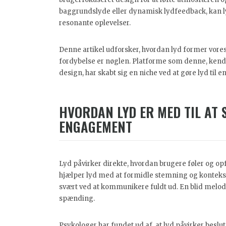
baggrundslyde eller dynamisk lydfeedback, kan lyd
resonante oplevelser.
Denne artikel udforsker, hvordan lyd former vore
fordybelse er nøglen. Platforme som denne, ken
design, har skabt sig en niche ved at gøre lyd til 
HVORDAN LYD ER MED TIL AT 
ENGAGEMENT
Lyd påvirker direkte, hvordan brugere føler og opf
hjælper lyd med at formidle stemning og kontekst
svært ved at kommunikere fuldt ud. En blid melo
spænding.
Psykologer har fundet ud af, at lyd påvirker besl