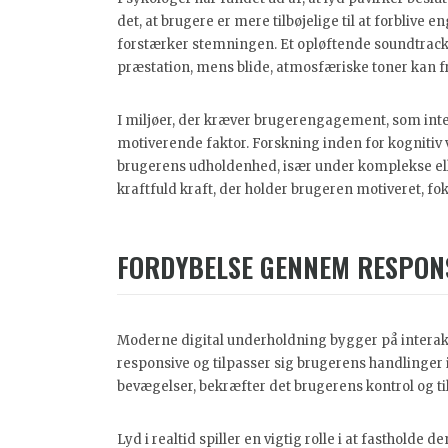
det, at brugere er mere tilbøjelige til at forblive
forstærker stemningen. Et opløftende soundtrack
præstation, mens blide, atmosfæriske toner kan f
I miljøer, der kræver brugerengagement, som inte
motiverende faktor. Forskning inden for kognitiv 
brugerens udholdenhed, især under komplekse elle
kraftfuld kraft, der holder brugeren motiveret, f
FORDYBELSE GENNEM RESPONS
Moderne digital underholdning bygger på interakti
responsive og tilpasser sig brugerens handlinger i
bevægelser, bekræfter det brugerens kontrol og til
Lyd i realtid spiller en vigtig rolle i at fasthold