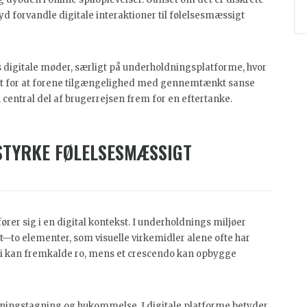
 forvandle digitale interaktioner til følelsesmæssigt
s digitale møder, særligt på underholdningsplatforme, hvor
dt for at forene tilgængelighed med gennemtænkt sanse
en central del af brugerrejsen frem for en eftertanke.
STYRKE FØLELSESMÆSSIGT
ører sig i en digital kontekst. I underholdnings miljøer
—to elementer, som visuelle virkemidler alene ofte har
di kan fremkalde ro, mens et crescendo kan opbygge
utningstagning og hukommelse. I digitale platforme betyder