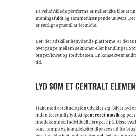
På veludviklede platforme er målet ikke blot at und
meningsfuldt og sammenhængende univers. Det h
er særligt egnet til at formidle.
Det, der adskiller højtydende platforme, er deres
overgange mellem sektioner eller handlinger. Sto
brugerflowet og fordybelsen. En konsekvent auditi
tid.
LYD SOM ET CENTRALT ELEMENT
I takt med at teknologien udvikler sig, bliver lyd 
inden for rumlig lyd,
AI-genereret musik
og pers
imødekommer individuelle brugere på. Disse værkt
tone, tempo og kompleksitet tilpasses ud fra bru