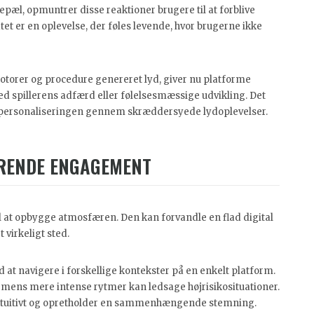
ilepæl, opmuntrer disse reaktioner brugere til at forblive
et er en oplevelse, der føles levende, hvor brugerne ikke
torer og procedure genereret lyd, giver nu platforme
ed spillerens adfærd eller følelsesmæssige udvikling. Det
er personaliseringen gennem skræddersyede lydoplevelser.
ARENDE ENGAGEMENT
l at opbygge atmosfæren. Den kan forvandle en flad digital
 virkeligt sted.
at navigere i forskellige kontekster på en enkelt platform.
mens mere intense rytmer kan ledsage højrisikosituationer.
intuitivt og opretholder en sammenhængende stemning.