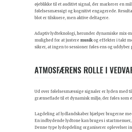
øjeblikke til et auditivt signal, der markerer en m
følelsesmæssigt og kognitivt engagerede. Resultat
blot er tilskuere, men aktive deltagere.
Adaptiv lydteknologi, herunder dynamiske mix-mo
mulighed for at justere
musik
og effekter i takt m
sikrer, at ingen to sessioner føles ens og uddyb
ATMOSFÆRENS ROLLE I VEDV
Ud over følelsesmæssige signaler er lyden med ti
grænseflade til et dynamisk miljø, der føles som et
Lagdeling af lydlandskaber hjælper brugerne med 
En indbydende lydtone kan bruges i startmenuer, 
Denne type lydopdeling organiserer oplevelser 