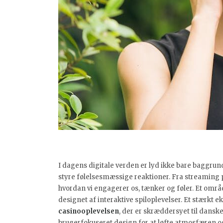
I dagens digitale verden er lyd ikke bare baggrund
styre følelsesmæssige reaktioner. Fra streaming pl
hvordan vi engagerer os, tænker og føler. Et område
designet af interaktive spiloplevelser. Et stærkt 
casinooplevelsen
, der er skræddersyet til dans
brugerfokuseret design for at løfte atmosfæren og