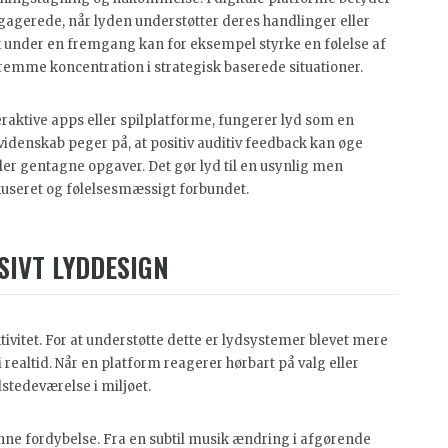
 engagerede, når lyden understøtter deres handlinger eller
 under en fremgang kan for eksempel styrke en følelse af
remme koncentration i strategisk baserede situationer.
raktive apps eller spilplatforme, fungerer lyd som en
videnskab peger på, at positiv auditiv feedback kan øge
r gentagne opgaver. Det gør lyd til en usynlig men
okuseret og følelsesmæssigt forbundet.
IVT LYDDESIGN
vitet. For at understøtte dette er lydsystemer blevet mere
 realtid. Når en platform reagerer hørbart på valg eller
stedeværelse i miljøet.
e denne fordybelse. Fra en subtil musik ændring i afgørende