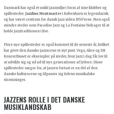
Danmark har også et unikt jazzmiljø i form af sine klubber og
spillesteder.
Jazzhus Montmartre
i København er legendarisk
og har været centrum for dansk jazz siden 1950’erne. Men også
mindre steder som Paradise Jazz og La Fontaine bidrager til at
holde jazztraditionen i live.
Flere nye spillesteder er også kommet til de seneste år, hvilket
har givet den danske jazzscene et nyt pust. Vega, Alice og DR
Koncerthuset er eksempler på steder, hvor jazz i dag får lov til
at udvikle sig og nå ud til nye generationer af lyttere. Disse
spillesteder sørger for, at jazzen fortsat er en del af den
danske kulturscene og tilpasser sig tidens musikalske
strømninger.
JAZZENS ROLLE I DET DANSKE
MUSIKLANDSKAB