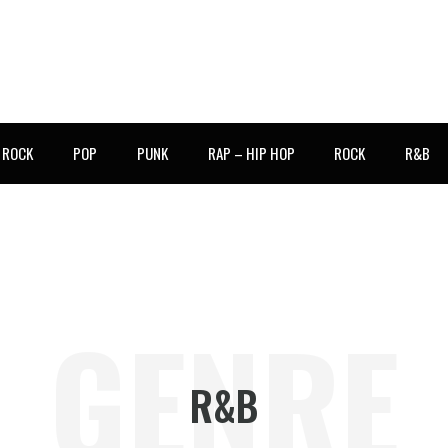
E ROCK
POP
PUNK
RAP – HIP HOP
ROCK
R&B
GENRE
R&B