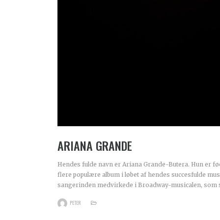
ARIANA GRANDE
Hendes fulde navn er Ariana Grande-Butera. Hun er født
flere populære album i løbet af hendes succesfulde musi
sangerinden medvirkede i Broadway-musicalen, som s
PETER