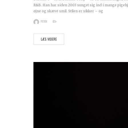
R&B. Han har siden 2003 sunget sig ind i mange pigeh
øjne og skæve smil. Stilen er sikker – og
PETER
LÆS VIDERE