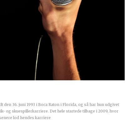
 den 36. juni 1993 i Boca Raton i Florida, og så har hun udgivet
k- og skuespillerkarriere. Det hele startede tilbage i 2009, hvor
enere lod hendes karriere