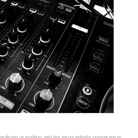
ngskriver og producer, med stor succes indenfor genrene pop og