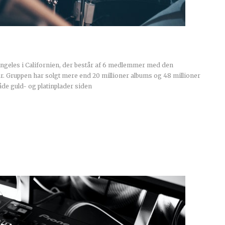
ngeles i Californien, der består af 6 medlemmer med den
. Gruppen har solgt mere end 20 millioner albums og 48 millioner
åde guld- og platinplader siden