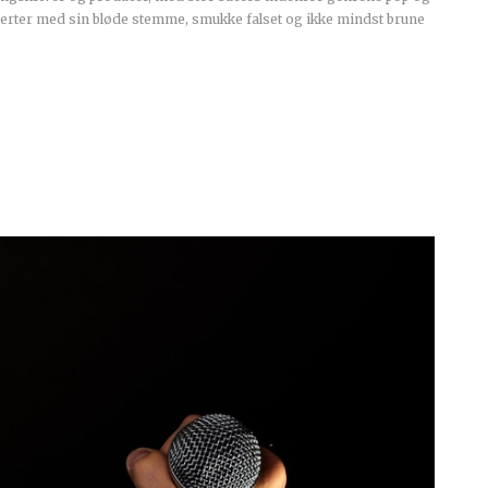
jerter med sin bløde stemme, smukke falset og ikke mindst brune