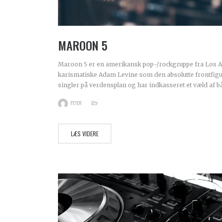
MAROON 5
Maroon 5 er en amerikansk pop-/rockgruppe fra Los A
karismatiske Adam Levine som den absolutte frontfigur
singler på verdensplan og har indkasseret et væld af b
PETER
LÆS VIDERE