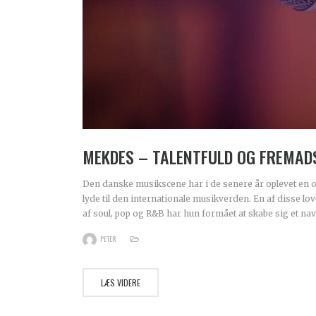
MEKDES – TALENTFULD OG FREMA
Den danske musikscene har i de senere år oplevet en op
lyde til den internationale musikverden. En af disse 
af soul, pop og R&B har hun formået at skabe sig et na
PETER
LÆS VIDERE