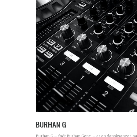
BURHAN G
Burhan G – født Burhan Genç – er en dansksanger, sa