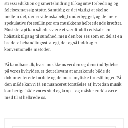
stressreduktion og smertelindring til kognitiv forbedring og
følelsesmæssig støtte. Samtidig er det vigtigt at skelne
mellem det, der er videnskabeligt underbygget, og de mere
spekulative forestillinger om musikkens helbredende kræfter.
Musikterapi kan således være et værdifuldt redskab i en
holistisk tilgang til sundhed, men den bør ses som en del af en
bredere behandlingsstrategi, der også inddrager
konventionelle metoder.
På bandbase.dk, hvor musikkens verden og dens indflydelse
på vores liv hyldes, er det relevant at anerkende både de
dokumenterede fordele og de mere mytiske forestillinger. På
den måde kan vi få en nuanceret forståelse af, hvordan musik
kan berige både vores sind og krop – og måske endda være
med til at helbrede os.