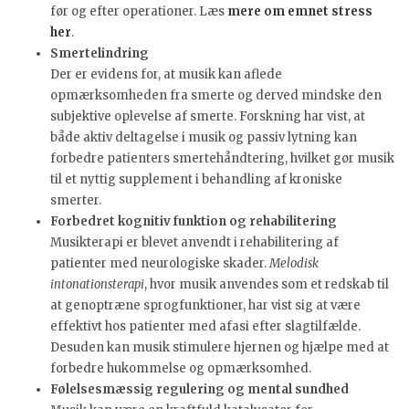
før og efter operationer. Læs
mere om emnet stress
her
.
Smertelindring
Der er evidens for, at musik kan aflede
opmærksomheden fra smerte og derved mindske den
subjektive oplevelse af smerte. Forskning har vist, at
både aktiv deltagelse i musik og passiv lytning kan
forbedre patienters smertehåndtering, hvilket gør musik
til et nyttig supplement i behandling af kroniske
smerter.
Forbedret kognitiv funktion og rehabilitering
Musikterapi er blevet anvendt i rehabilitering af
patienter med neurologiske skader.
Melodisk
intonationsterapi
, hvor musik anvendes som et redskab til
at genoptræne sprogfunktioner, har vist sig at være
effektivt hos patienter med afasi efter slagtilfælde.
Desuden kan musik stimulere hjernen og hjælpe med at
forbedre hukommelse og opmærksomhed.
Følelsesmæssig regulering og mental sundhed