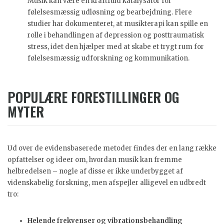
Musik kan være en kraftfuld katalysator for
følelsesmæssig udløsning og bearbejdning. Flere
studier har dokumenteret, at musikterapi kan spille en
rolle i behandlingen af depression og posttraumatisk
stress, idet den hjælper med at skabe et trygt rum for
følelsesmæssig udforskning og kommunikation.
POPULÆRE FORESTILLINGER OG
MYTER
Ud over de evidensbaserede metoder findes der en lang række
opfattelser og ideer om, hvordan musik kan fremme
helbredelsen – nogle af disse er ikke underbygget af
videnskabelig forskning, men afspejler alligevel en udbredt
tro:
Helende frekvenser og vibrationsbehandling