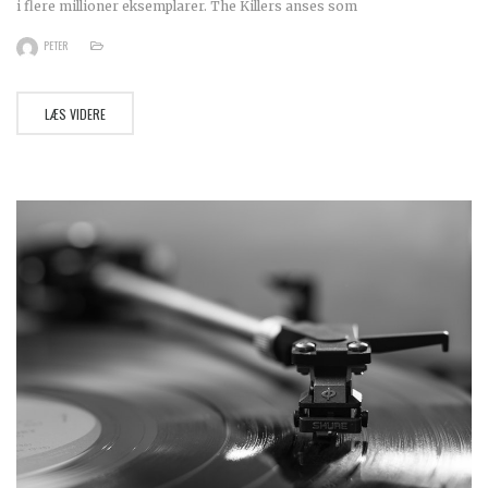
i flere millioner eksemplarer. The Killers anses som
PETER
LÆS VIDERE