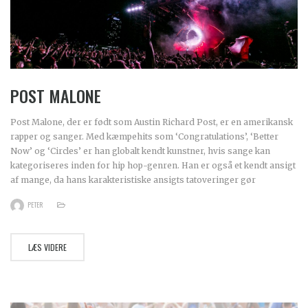
POST MALONE
Post Malone, der er født som Austin Richard Post, er en amerikansk
rapper og sanger. Med kæmpehits som ‘Congratulations’, ‘Better
Now’ og ‘Circles’ er han globalt kendt kunstner, hvis sange kan
kategoriseres inden for hip hop-genren. Han er også et kendt ansigt
af mange, da hans karakteristiske ansigts tatoveringer gør
PETER
LÆS VIDERE