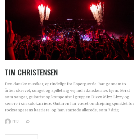
TIM CHRISTENSEN
Den danske musiker, oprindeligt fra Espergærde, har gennem to
årtier skrevet, sunget og spillet sig vej ind i danskernes hjem. Først
som sanger, guitarist og komponist i gruppen Dizzy Mizz Lizzy og
senere i sin solokarriere. Guitaren har været omdrejningspunktet for
rocksangerens karriere, og han startede allerede, som 7 årig
PETER