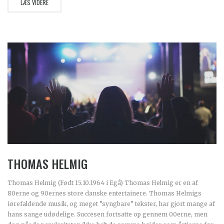
LÆS VIDERE
THOMAS HELMIG
Thomas Helmig (Født 15.10.1964 i Egå) Thomas Helmig er en af
80erne og 90ernes store danske entertainere. Thomas Helmigs
iørefaldende musik, og meget ”syngbare” tekster, har gjort mange af
hans sange udødelige. Succesen fortsatte op gennem 00erne, men