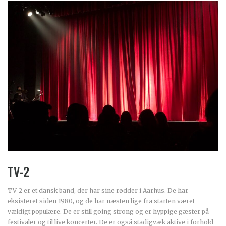
TV-2
TV-2 er et dansk band, der har sine rødder i Aarhus. De har
eksisteret siden 1980, og de har næsten lige fra starten været
vældigt populære. De er still going strong og er hyppige gæster på
festivaler og til live koncerter. De er også stadigvæk aktive i forhold