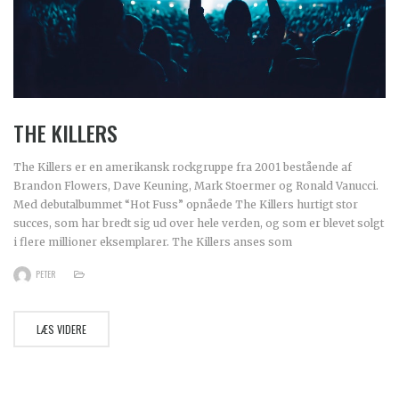
THE KILLERS
The Killers er en amerikansk rockgruppe fra 2001 bestående af
Brandon Flowers, Dave Keuning, Mark Stoermer og Ronald Vanucci.
Med debutalbummet “Hot Fuss” opnåede The Killers hurtigt stor
succes, som har bredt sig ud over hele verden, og som er blevet solgt
i flere millioner eksemplarer. The Killers anses som
PETER
LÆS VIDERE