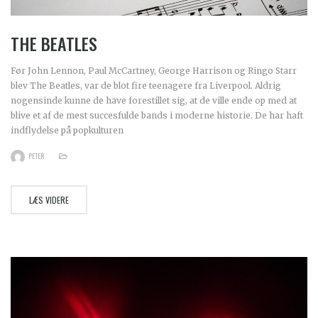
THE BEATLES
Før John Lennon, Paul McCartney, George Harrison og Ringo Starr
blev The Beatles, var de blot fire teenagere fra Liverpool. Aldrig
nogensinde kunne de have forestillet sig, at de ville ende op med at
blive et af de mest succesfulde bands i moderne historie. De har haft
indflydelse på popkulturen
PETER
LÆS VIDERE