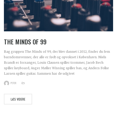
THE MINDS OF 99
Bag gruppen The Minds of 99, der blev dannet i 2012, finder du fem
barndomsvenner, der alle er født og opvokset i København. Niels
Brandt er forsanger, Louis Clausen spiller trommer, Jacob Bech
spiller keyboard, Asger Møller Wissing spiller bas, og Anders Folke
Larsen spiller guitar. Sammen har de udgivet
PETER
LÆS VIDERE