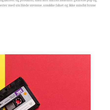
ngskriver og producer, med stor succes indenfor genrene pop og
jerter med sin bløde stemme, smukke falset og ikke mindst brune