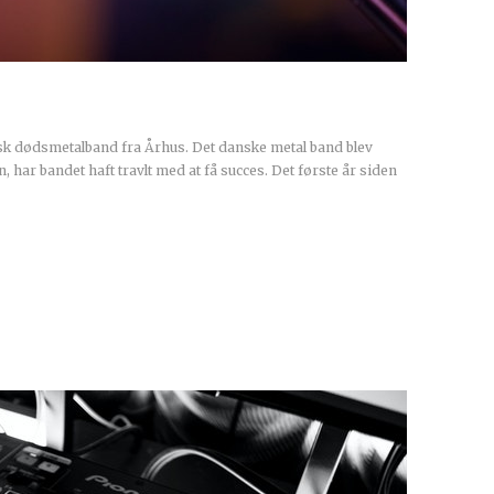
sk dødsmetalband fra Århus. Det danske metal band blev
, har bandet haft travlt med at få succes. Det første år siden