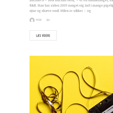
Burhan G – født Burhan Genç – er en dansksanger, sa
R&B. Han har siden 2003 sunget sig ind i mange pigeh
øjne og skæve smil. Stilen er sikker – og
PETER
LÆS VIDERE