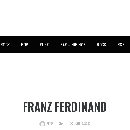
E ROCK
POP
PUNK
RAP – HIP HOP
ROCK
R&B
FRANZ FERDINAND
PETER
JUNI 15, 2020