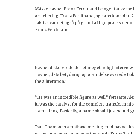
Måske navnet Franz Ferdinand bringer tankerne he
ærkehertug, Franz Ferdinand, og hans kone den 28.
faktisk var det også på grund af lige præcis denne
Franz Ferdinand.
Navnet diskuterede de i et meget tidligt interview
navnet, dets betydning og oprindelse svarede Bo
the alliteration.”
“He was an incredible figure as well,” fortsatte Ale
it, was the catalyst for the complete transformation
name thing. Basically, a name should just sound g
Paul Thomsons ambitiøse mening med navnet kom og
we become popular, maybe the words Franz Ferdina