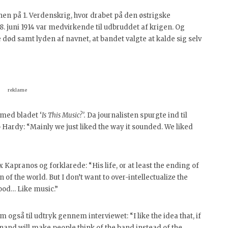
n på 1. Verdenskrig, hvor drabet på den østrigske
 juni 1914 var medvirkende til udbruddet af krigen. Og
 død samt lyden af navnet, at bandet valgte at kalde sig selv
reklame
 med bladet ‘
Is This Music?’.
Da journalisten spurgte ind til
b Hardy:
“Mainly we just liked the way it sounded. We liked
x Kapranos og forklarede: “His life, or at least the ending of
 of the world. But I don’t want to over-intellectualize the
ood… Like music.”
så til udtryk gennem interviewet: “I like the idea that, if
nd will make people think of the band instead of the