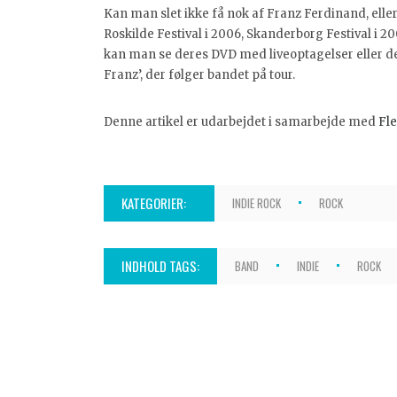
Kan man slet ikke få nok af Franz Ferdinand, ell
Roskilde Festival i 2006, Skanderborg Festival i 200
kan man se deres DVD med liveoptagelser eller 
Franz’, der følger bandet på tour.
Denne artikel er udarbejdet i samarbejde med
Fle
KATEGORIER:
INDIE ROCK
ROCK
INDHOLD TAGS:
BAND
INDIE
ROCK