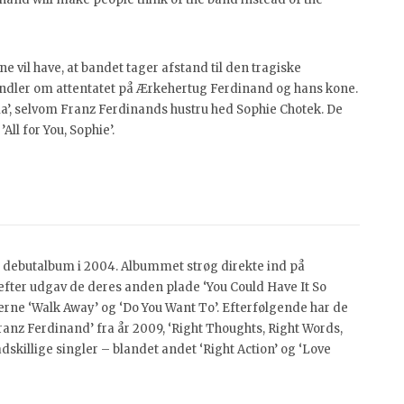
e vil have, at bandet tager afstand til den tragiske
handler om attentatet på Ærkehertug Ferdinand og hans kone.
hia’, selvom Franz Ferdinands hustru hed Sophie Chotek. De
All for You, Sophie’.
e debutalbum i 2004. Albummet strøg direkte ind på
 efter udgav de deres anden plade ‘You Could Have It So
lerne ‘Walk Away’ og ‘Do You Want To’. Efterfølgende har de
ranz Ferdinand’ fra år 2009, ‘Right Thoughts, Right Words,
adskillige singler – blandet andet ‘Right Action’ og ‘Love