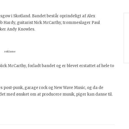
asgow i Skotland. Bandet består oprindeligt af Alex
Bob Hardy, guitarist Nick McCarthy, trommeslager Paul
ker Andy Knowles.
reklame
ick McCarthy, forladt bandet og er blevet erstattet af hele to
es post-punk, garage rock og New Wave Music, og da de
r det med ønsket om at producere musik, piger kan danse til.