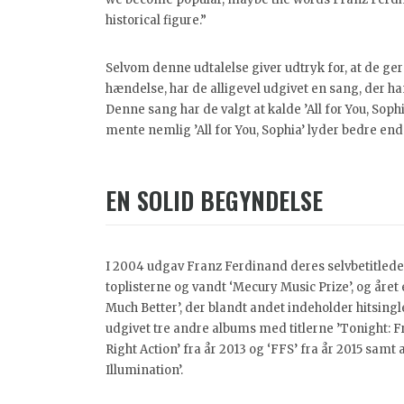
historical figure.”
Selvom denne udtalelse giver udtryk for, at de gern
hændelse, har de alligevel udgivet en sang, der 
Denne sang har de valgt at kalde ’All for You, Sop
mente nemlig ’All for You, Sophia’ lyder bedre end ’
EN SOLID BEGYNDELSE
I 2004 udgav Franz Ferdinand deres selvbetitled
toplisterne og vandt ‘Mecury Music Prize’, og året
Much Better’, der blandt andet indeholder hitsing
udgivet tre andre albums med titlerne ’Tonight: F
Right Action’ fra år 2013 og ‘FFS’ fra år 2015 samt 
Illumination’.