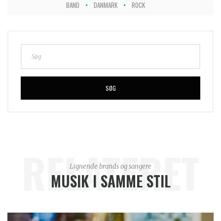
BAND
DANMARK
ROCK
SØG
RELATERET
Lignende brands og sangere
MUSIK I SAMME STIL