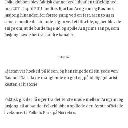
Folkeklubben blev faktisk dannet ved lidt af en tilfældighed i
maj 2011. I april 2011 mødtes
Kjartan Arngrim
og
Rasmus
Jusjong
hinanden for første gang ved en fest. Men to uger
senere mødte de hinanden igen ved et tilfælde, og her blev de
enige om, at de burde tage ud og spille Arngrims sange, som
Jusjong havde hørt via andre kanaler.
reklame
Kjartan var hooked på ideen, og han ringede til sin gode ven
Rasmus Dall, da de manglende en god og pålidelig guitarist.
Resten er historie.
Faktisk gik der få uger fra det første møde mellem Arngrim og
Jusjong, til at bandet Folkeklubben spillede den første officielle
livekoncert i Folkets Park på Nørrebro.