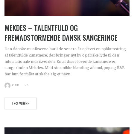
MEKDES – TALENTFULD OG
FREMADSTORMENDE DANSK SANGERINGE
Den danske musikscene har i de senere år oplevet en opblomstring
af talentfulde kunstnere, der bringer nyt liv og friske lyde til den
internationale musikverden. En af disse lovende kunstnere er
sangerinden Mekdes. Med sin unikke blanding af soul, pop og R&B
har hun formået at skabe sig et navn
PETER
LÆS VIDERE