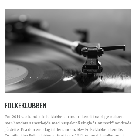
FOLKEKLUBBEN
Før 2015 var bandet folkeklubben primært kendt i særlige miljøer,
men bandets samarbejde med Suspekt på single ”Danmark” ændrede
på dette. Fra den ene dag til den anden, blev Folkeklubben kendte.
Egentlig blev Folkeklubben stiftet i maj 2011, mens debutalbummet