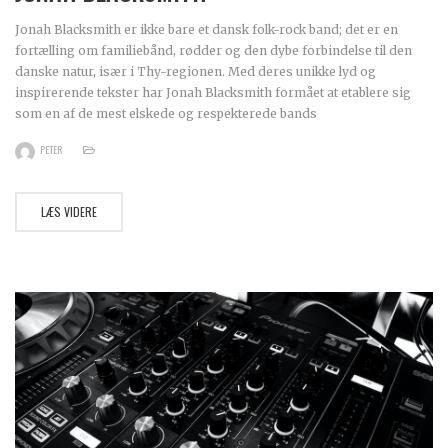
Jonah Blacksmith er ikke bare et dansk folk-rock band; det er en
fortælling om familiebånd, rødder og den dybe forbindelse til den
danske natur, især i Thy-regionen. Med deres unikke lyd og
inspirerende tekster har Jonah Blacksmith formået at etablere sig
som en af de mest elskede og respekterede bands
PETER
LÆS VIDERE