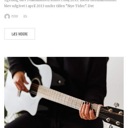
blev udgivet i april 2013 under titlen ”Nye Tider”. Det
PETER
LÆS VIDERE