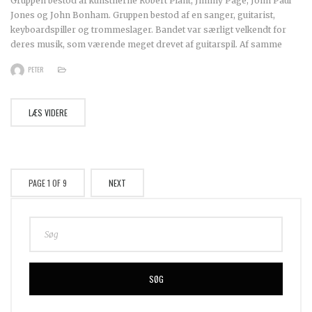
Gruppen bestod af kunstnerne Robert Plant, Jimmy Page, John Paul
Jones og John Bonham. Gruppen bestod af en sanger, guitarist,
keyboardspiller og trommeslager. Bandet var særligt velkendt for
deres musik, som værende meget drevet af guitarspil. Af samme
PETER
LÆS VIDERE
PAGE 1 OF 9
NEXT
SØG