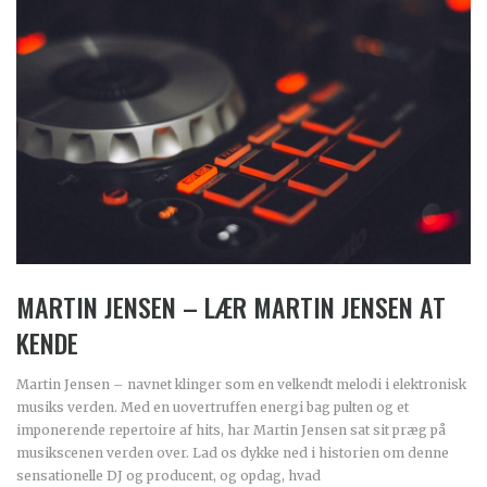
MARTIN JENSEN – LÆR MARTIN JENSEN AT
KENDE
Martin Jensen – navnet klinger som en velkendt melodi i elektronisk
musiks verden. Med en uovertruffen energi bag pulten og et
imponerende repertoire af hits, har Martin Jensen sat sit præg på
musikscenen verden over. Lad os dykke ned i historien om denne
sensationelle DJ og producent, og opdag, hvad