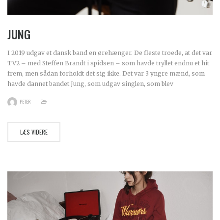
JUNG
I 2019 udgav et dansk band en ørehænger. De fleste troede, at det var
TV2 – med Steffen Brandt i spidsen – som havde tryllet endnu et hit
frem, men sådan forholdt det sig ikke. Det var 3 yngre mænd, som
havde dannet bandet Jung, som udgav singlen, som blev
PETER
LÆS VIDERE