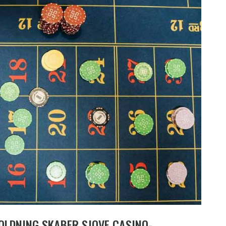
OLDNING SKABER SJOVE CASINO-