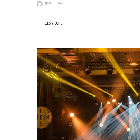
PETER
LÆS VIDERE