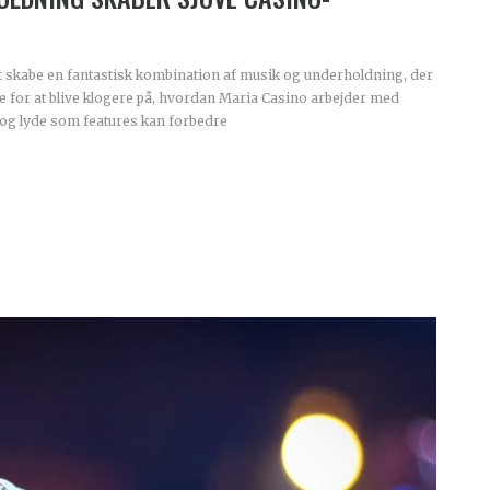
t skabe en fantastisk kombination af musik og underholdning, der
e for at blive klogere på, hvordan Maria Casino arbejder med
og lyde som features kan forbedre