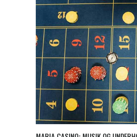
MARIA CASINO: MUSIK OG UNDERH