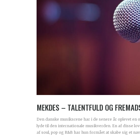
MEKDES – TALENTFULD OG FREMA
Den danske musikscene har i de senere år oplevet en op
lyde til den internationale musikverden. En af disse 
af soul, pop og R&B har hun formået at skabe sig et na