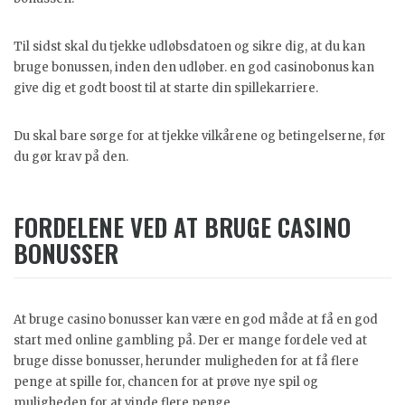
Til sidst skal du tjekke udløbsdatoen og sikre dig, at du kan
bruge bonussen, inden den udløber. en god casinobonus kan
give dig et godt boost til at starte din spillekarriere.
Du skal bare sørge for at tjekke vilkårene og betingelserne, før
du gør krav på den.
FORDELENE VED AT BRUGE CASINO
BONUSSER
At bruge casino bonusser kan være en god måde at få en god
start med online gambling på. Der er mange fordele ved at
bruge disse bonusser, herunder muligheden for at få flere
penge at spille for, chancen for at prøve nye spil og
muligheden for at vinde flere penge.