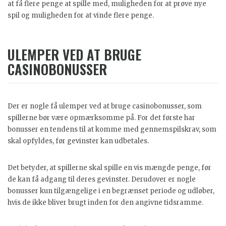
at få flere penge at spille med, muligheden for at prøve nye
spil og muligheden for at vinde flere penge.
ULEMPER VED AT BRUGE
CASINOBONUSSER
Der er nogle få ulemper ved at bruge casinobonusser, som
spillerne bør være opmærksomme på. For det første har
bonusser en tendens til at komme med gennemspilskrav, som
skal opfyldes, før gevinster kan udbetales.
Det betyder, at spillerne skal spille en vis mængde penge, før
de kan få adgang til deres gevinster. Derudover er nogle
bonusser kun tilgængelige i en begrænset periode og udløber,
hvis de ikke bliver brugt inden for den angivne tidsramme.