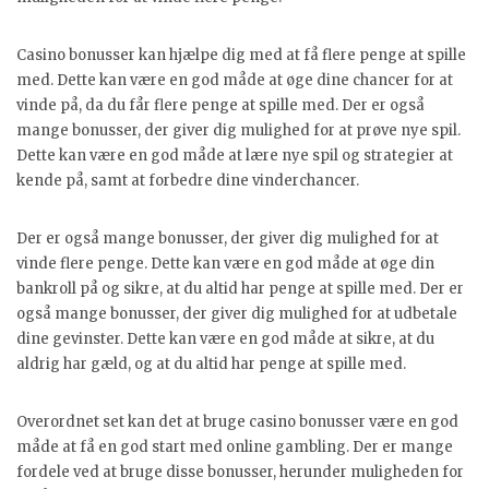
Casino bonusser kan hjælpe dig med at få flere penge at spille
med. Dette kan være en god måde at øge dine chancer for at
vinde på, da du får flere penge at spille med. Der er også
mange bonusser, der giver dig mulighed for at prøve nye spil.
Dette kan være en god måde at lære nye spil og strategier at
kende på, samt at forbedre dine vinderchancer.
Der er også mange bonusser, der giver dig mulighed for at
vinde flere penge. Dette kan være en god måde at øge din
bankroll på og sikre, at du altid har penge at spille med. Der er
også mange bonusser, der giver dig mulighed for at udbetale
dine gevinster. Dette kan være en god måde at sikre, at du
aldrig har gæld, og at du altid har penge at spille med.
Overordnet set kan det at bruge casino bonusser være en god
måde at få en god start med online gambling. Der er mange
fordele ved at bruge disse bonusser, herunder muligheden for