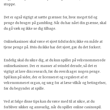
stoppe.
Det er også vigtigt at sætte grænser for, hvor meget tid og
penge du bruger på gambling. Når du har nået din grænse, skal
du gå væk og ikke se dig tilbage.
Onlinekasinoer skal være et sjovt tidsfordriv, ikke en måde at
tjene penge på. Hvis du ikke har det sjovt, gør du det forkert.
Endelig skal du sikre dig, at du kun spiller på velrenommerede
onlinekasinoer. Der er masser af svindel derude, så det er
vigtigt at lave din research, før du overdrager nogen penge.
Spil kun på sider, der er licenseret og reguleret af et
velrenommeret organ, og sørg for at læse vilkår og betingelser,
før du begynder at spille.
Ved at følge disse tips kan du være med til at sikre, at du
forbliver sikker og ansvarlig, når du spiller online casinospil.