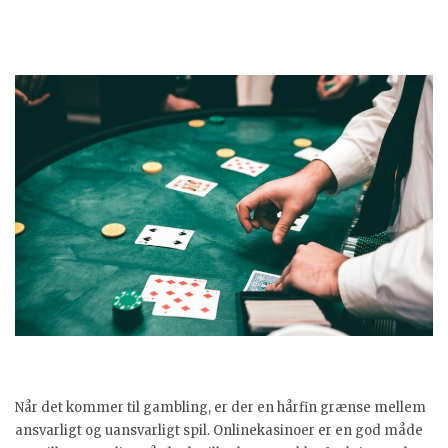
Når det kommer til gambling, er der en hårfin grænse mellem
ansvarligt og uansvarligt spil. Onlinekasinoer er en god måde