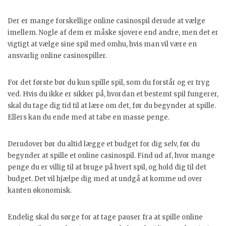
Der er mange forskellige online casinospil derude at vælge
imellem. Nogle af dem er måske sjovere end andre, men det er
vigtigt at vælge sine spil med omhu, hvis man vil være en
ansvarlig online casinospiller.
For det første bør du kun spille spil, som du forstår og er tryg
ved. Hvis du ikke er sikker på, hvordan et bestemt spil fungerer,
skal du tage dig tid til at lære om det, før du begynder at spille.
Ellers kan du ende med at tabe en masse penge.
Derudover bør du altid lægge et budget for dig selv, før du
begynder at spille et online casinospil. Find ud af, hvor mange
penge du er villig til at bruge på hvert spil, og hold dig til det
budget. Det vil hjælpe dig med at undgå at komme ud over
kanten økonomisk.
Endelig skal du sørge for at tage pauser fra at spille online