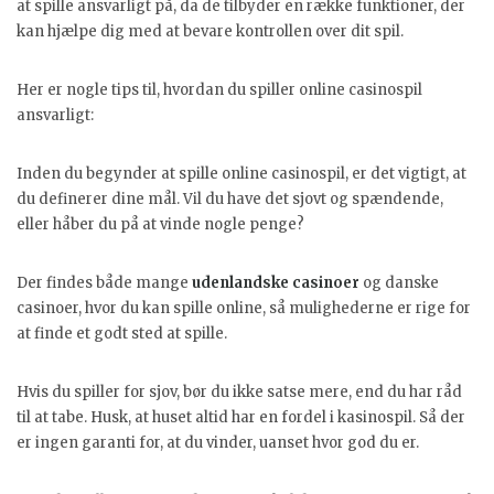
at spille ansvarligt på, da de tilbyder en række funktioner, der
kan hjælpe dig med at bevare kontrollen over dit spil.
Her er nogle tips til, hvordan du spiller online casinospil
ansvarligt:
Inden du begynder at spille online casinospil, er det vigtigt, at
du definerer dine mål. Vil du have det sjovt og spændende,
eller håber du på at vinde nogle penge?
Der findes både mange
udenlandske casinoer
og danske
casinoer, hvor du kan spille online, så mulighederne er rige for
at finde et godt sted at spille.
Hvis du spiller for sjov, bør du ikke satse mere, end du har råd
til at tabe. Husk, at huset altid har en fordel i kasinospil. Så der
er ingen garanti for, at du vinder, uanset hvor god du er.