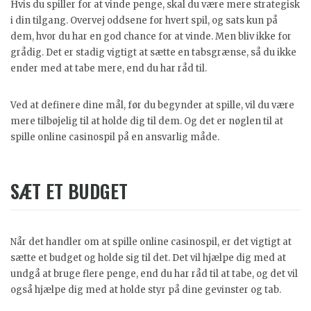
Hvis du spiller for at vinde penge, skal du være mere strategisk
i din tilgang. Overvej oddsene for hvert spil, og sats kun på
dem, hvor du har en god chance for at vinde. Men bliv ikke for
grådig. Det er stadig vigtigt at sætte en tabsgrænse, så du ikke
ender med at tabe mere, end du har råd til.
Ved at definere dine mål, før du begynder at spille, vil du være
mere tilbøjelig til at holde dig til dem. Og det er nøglen til at
spille online casinospil på en ansvarlig måde.
SÆT ET BUDGET
Når det handler om at spille online casinospil, er det vigtigt at
sætte et budget og holde sig til det. Det vil hjælpe dig med at
undgå at bruge flere penge, end du har råd til at tabe, og det vil
også hjælpe dig med at holde styr på dine gevinster og tab.