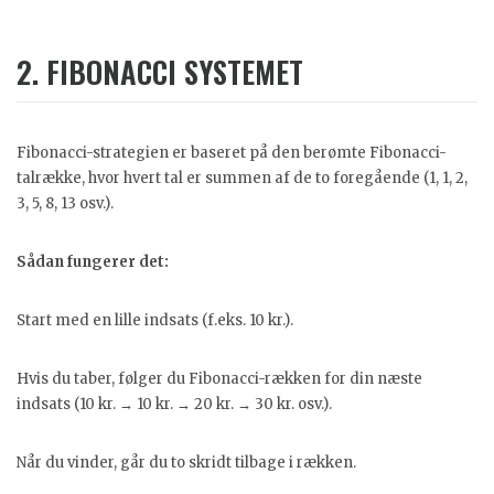
2. FIBONACCI SYSTEMET
Fibonacci-strategien er baseret på den berømte Fibonacci-
talrække, hvor hvert tal er summen af de to foregående (1, 1, 2,
3, 5, 8, 13 osv.).
Sådan fungerer det:
Start med en lille indsats (f.eks. 10 kr.).
Hvis du taber, følger du Fibonacci-rækken for din næste
indsats (10 kr. → 10 kr. → 20 kr. → 30 kr. osv.).
Når du vinder, går du to skridt tilbage i rækken.