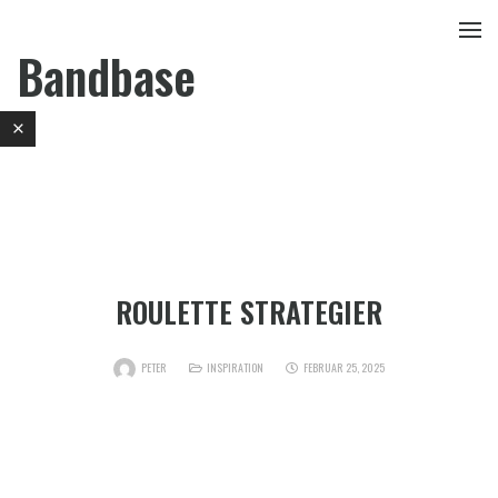
Bandbase
ROULETTE STRATEGIER
PETER
INSPIRATION
FEBRUAR 25, 2025