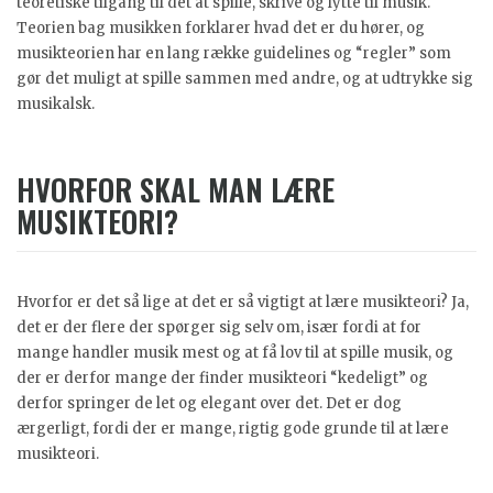
teoretiske tilgang til det at spille, skrive og lytte til musik.
Teorien bag musikken forklarer hvad det er du hører, og
musikteorien har en lang række guidelines og “regler” som
gør det muligt at spille sammen med andre, og at udtrykke sig
musikalsk.
HVORFOR SKAL MAN LÆRE
MUSIKTEORI?
Hvorfor er det så lige at det er så vigtigt at lære musikteori? Ja,
det er der flere der spørger sig selv om, især fordi at for
mange handler musik mest og at få lov til at spille musik, og
der er derfor mange der finder musikteori “kedeligt” og
derfor springer de let og elegant over det. Det er dog
ærgerligt, fordi der er mange, rigtig gode grunde til at lære
musikteori.