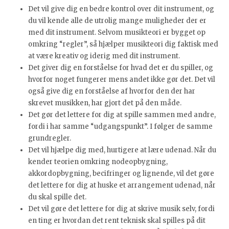
Det vil give dig en bedre kontrol over dit instrument, og
du vil kende alle de utrolig mange muligheder der er
med dit instrument. Selvom musikteori er bygget op
omkring “regler”, så hjælper musikteori dig faktisk med
at være kreativ og iderig med dit instrument.
Det giver dig en forståelse for hvad det er du spiller, og
hvorfor noget fungerer mens andet ikke gør det. Det vil
også give dig en forståelse af hvorfor den der har
skrevet musikken, har gjort det på den måde.
Det gør det lettere for dig at spille sammen med andre,
fordi i har samme “udgangspunkt”. I følger de samme
grundregler.
Det vil hjælpe dig med, hurtigere at lære udenad. Når du
kender teorien omkring nodeopbygning,
akkordopbygning, becifringer og lignende, vil det gøre
det lettere for dig at huske et arrangement udenad, når
du skal spille det.
Det vil gøre det lettere for dig at skrive musik selv, fordi
en ting er hvordan det rent teknisk skal spilles på dit