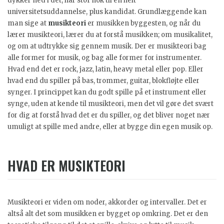
dykker ned i det, har stof nok til en helt
universitetsuddannelse, plus kandidat. Grundlæggende kan
man sige at
musikteori
er musikken byggesten, og når du
lærer musikteori, lærer du at forstå musikken; om musikalitet,
og om at udtrykke sig gennem musik. Der er musikteori bag
alle former for musik, og bag alle former for instrumenter.
Hvad end det er rock, jazz, latin, heavy metal eller pop. Eller
hvad end du spiller på bas, trommer, guitar, blokfløjte eller
synger. I princippet kan du godt spille på et instrument eller
synge, uden at kende til musikteori, men det vil gøre det svært
for dig at forstå hvad det er du spiller, og det bliver noget nær
umuligt at spille med andre, eller at bygge din egen musik op.
HVAD ER MUSIKTEORI
Musikteori er viden om noder, akkorder og intervaller. Det er
altså alt det som musikken er bygget op omkring. Det er den