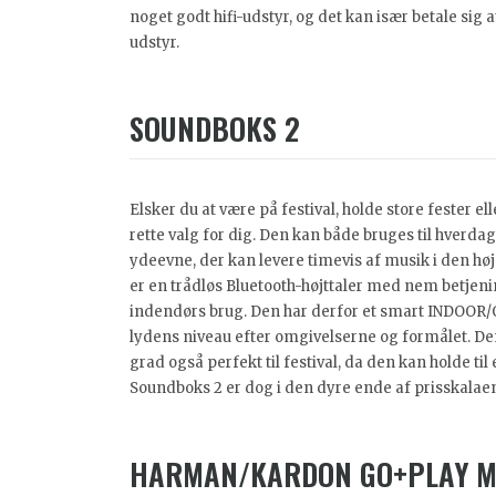
noget godt hifi-udstyr, og det kan især betale sig 
udstyr.
SOUNDBOKS 2
Elsker du at være på festival, holde store fester e
rette valg for dig. Den kan både bruges til hverdag
ydeevne, der kan levere timevis af musik i den højes
er en trådløs Bluetooth-højttaler med nem betjeni
indendørs brug. Den har derfor et smart INDOOR/O
lydens niveau efter omgivelserne og formålet. Den
grad også perfekt til festival, da den kan holde t
Soundboks 2 er dog i den dyre ende af prisskalaen,
HARMAN/KARDON GO+PLAY MI