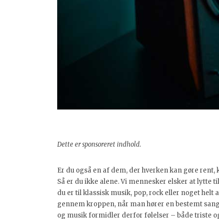
Dette er sponsoreret indhold.
Er du også en af dem, der hverken kan gøre rent, kø
Så er du ikke alene. Vi mennesker elsker at lytte ti
du er til klassisk musik, pop, rock eller noget hel
gennem kroppen, når man hører en bestemt sang. 
og musik formidler derfor følelser – både triste o