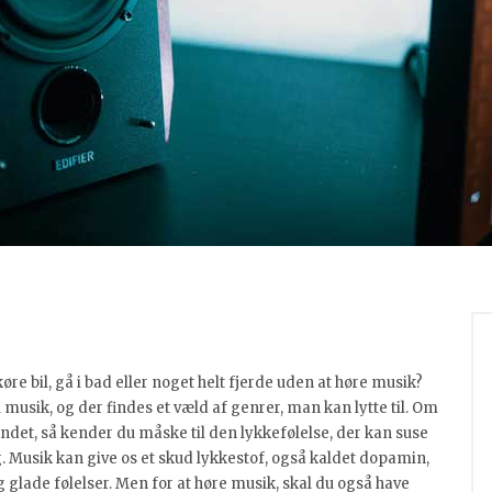
re bil, gå i bad eller noget helt fjerde uden at høre musik?
l musik, og der findes et væld af genrer, man kan lytte til. Om
t andet, så kender du måske til den lykkefølelse, der kan suse
Musik kan give os et skud lykkestof, også kaldet dopamin,
g glade følelser. Men for at høre musik, skal du også have