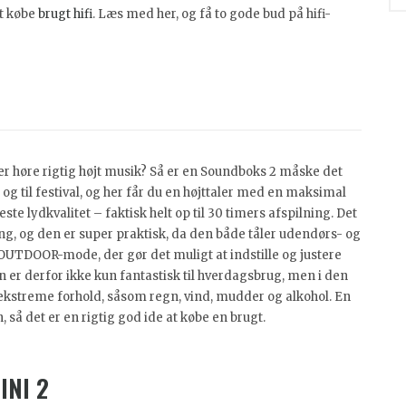
at købe
brugt hifi
. Læs med her, og få to gode bud på hifi-
ller høre rigtig højt musik? Så er en Soundboks 2 måske det
 og til festival, og her får du en højttaler med en maksimal
te lydkvalitet – faktisk helt op til 30 timers afspilning. Det
ng, og den er super praktisk, da den både tåler udendørs- og
UTDOOR-mode, der gør det muligt at indstille og justere
 er derfor ikke kun fantastisk til hverdagsbrug, men i den
il ekstreme forhold, såsom regn, vind, mudder og alkohol. En
 så det er en rigtig god ide at købe en brugt.
NI 2