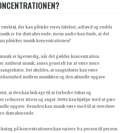
ONCENTRATIONEN?
 værktøj, der kan påvirke vores følelser, adfærd og endda
usik er for distraherende, mens andre kan finde, at det
rdan påvirker musik koncentrationen?
l musik er ligeværdig, når det gælder koncentration.
ler ambient musik, anses generelt for at være mere
angtekster. Det skyldes, at sangtekster kan være
opmærksomhed mellem musikken og den aktuelle opgave.
st, at den kan bidrage til at forbedre fokus og
der reducerer stress og angst. Dette kan hjælpe med at gøre
ktuelle opgave. Desuden kan musik være med til at overdøve
ære distraherende.
rkning på koncentrationen kan variere fra person til person.