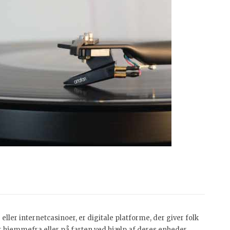
eller internetcasinoer, er digitale platforme, der giver folk
ter hjemmefra eller på farten ved hjælp af deres enheder.