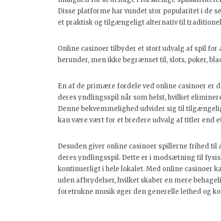
Disse platforme har vundet stor popularitet i de s
et praktisk og tilgængeligt alternativ til traditione
Online casinoer tilbyder et stort udvalg af spil f
herunder, men ikke begrænset til, slots, poker, bla
En af de primære fordele ved online casinoer er d
deres yndlingsspil når som helst, hvilket eliminerer
Denne bekvemmelighed udvider sig til tilgængeli
kan være vært for et bredere udvalg af titler end 
Desuden giver online casinoer spillerne frihed til
deres yndlingsspil. Dette er i modsætning til fysisk
kontinuerligt i hele lokalet. Med online casinoer ka
uden afbrydelser, hvilket skaber en mere behageli
foretrukne musik øger den generelle lethed og komf