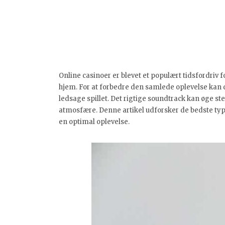
Online casinoer er blevet et populært tidsfordriv 
hjem. For at forbedre den samlede oplevelse kan de
ledsage spillet. Det rigtige soundtrack kan øge
atmosfære. Denne artikel udforsker de bedste typer 
en optimal oplevelse.