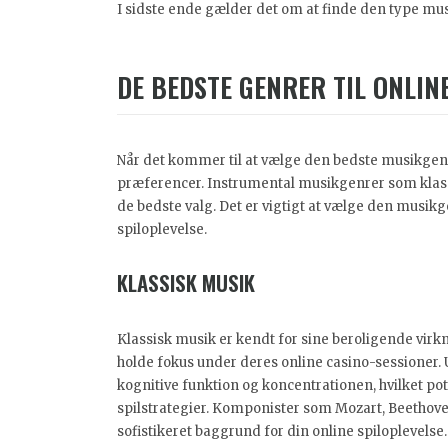
I sidste ende gælder det om at finde den type musi
DE BEDSTE GENRER TIL ONLIN
Når det kommer til at vælge den bedste musikgenre
præferencer. Instrumental musikgenrer som klassi
de bedste valg. Det er vigtigt at vælge den musik
spiloplevelse.
KLASSISK MUSIK
Klassisk musik er kendt for sine beroligende virknin
holde fokus under deres online casino-sessioner. 
kognitive funktion og koncentrationen, hvilket pot
spilstrategier. Komponister som Mozart, Beethoven
sofistikeret baggrund for din online spiloplevelse.