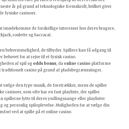
eneste år på grund af teknologiske fremskridt, hvilket giver
lle fysiske casinoer.
or at imødekomme de forskellige interesser hos deres brugere,
ckjack, roulette og baccarat.
en bekvemmelighed, de tilbyder. Spillere kan få adgang til
 behovet for at rejse til et fysisk casino.
gheden af spil og
odds bonus
, da
online casino
platforme
et traditionelt casino på grund af pladsbegrænsninger.
 at vælge den type musik, de foretrækker, mens de spiller
e casinoer, som ofte har en fast playliste, der spiller
n spillerne lytte til deres yndlingssange eller playlister
g og personlig spiloplevelse. Muligheden for at vælge din
ort ved at spille på et online casino.