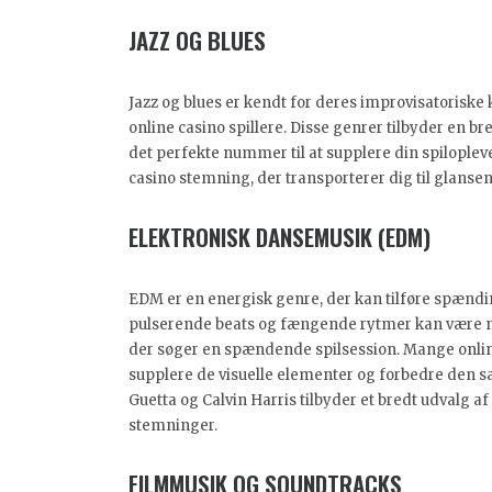
JAZZ OG BLUES
Jazz og blues er kendt for deres improvisatoriske
online casino spillere. Disse genrer tilbyder en br
det perfekte nummer til at supplere din spiloplev
casino stemning, der transporterer dig til glansen
ELEKTRONISK DANSEMUSIK (EDM)
EDM er en energisk genre, der kan tilføre spændin
pulserende beats og fængende rytmer kan være me
der søger en spændende spilsession. Mange onlin
supplere de visuelle elementer og forbedre den 
Guetta og Calvin Harris tilbyder et bredt udvalg a
stemninger.
FILMMUSIK OG SOUNDTRACKS