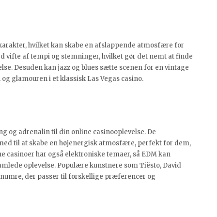
 karakter, hvilket kan skabe en afslappende atmosfære for
ed vifte af tempi og stemninger, hvilket gør det nemt at finde
else. Desuden kan jazz og blues sætte scenen for en vintage
 og glamouren i et klassisk Las Vegas casino.
g og adrenalin til din online casinooplevelse. De
d til at skabe en højenergisk atmosfære, perfekt for dem,
e casinoer har også elektroniske temaer, så EDM kan
samlede oplevelse. Populære kunstnere som Tiësto, David
f numre, der passer til forskellige præferencer og