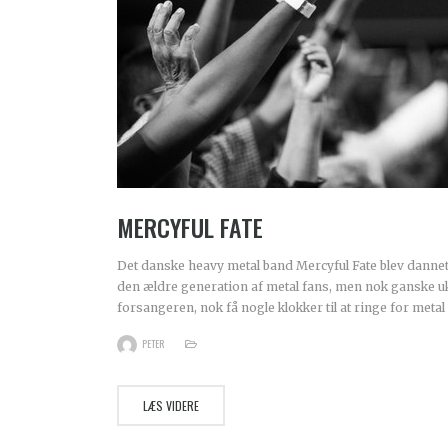
MERCYFUL FATE
Det danske heavy metal band Mercyful Fate blev dannet 
den ældre generation af metal fans, men nok ganske u
forsangeren, nok få nogle klokker til at ringe for metal 
PETER
LÆS VIDERE