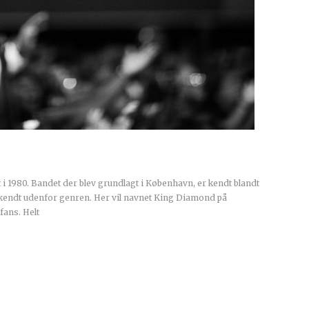
i 1980. Bandet der blev grundlagt i København, er kendt blandt
kendt udenfor genren. Her vil navnet King Diamond på
fans. Helt