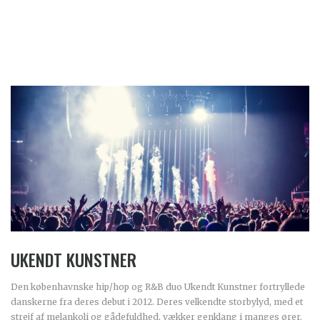
UKENDT KUNSTNER
Den københavnske hip/hop og R&B duo Ukendt Kunstner fortryllede
danskerne fra deres debut i 2012. Deres velkendte storbylyd, med et
strejf af melankoli og gådefuldhed, vækker genklang i manges ører.