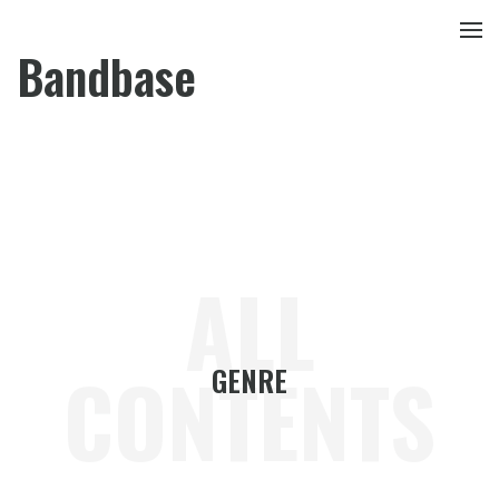
Bandbase
ALL
CONTENTS
GENRE