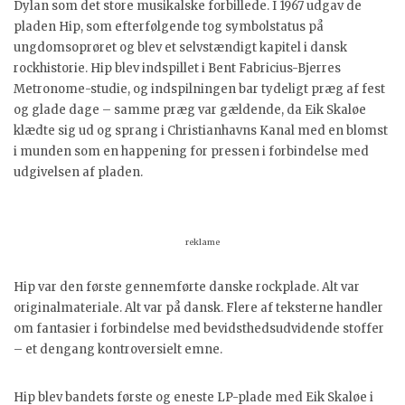
Dylan som det store musikalske forbillede. I 1967 udgav de
pladen Hip, som efterfølgende tog symbolstatus på
ungdomsoprøret og blev et selvstændigt kapitel i dansk
rockhistorie. Hip blev indspillet i Bent Fabricius-Bjerres
Metronome-studie, og indspilningen bar tydeligt præg af fest
og glade dage – samme præg var gældende, da Eik Skaløe
klædte sig ud og sprang i Christianhavns Kanal med en blomst
i munden som en happening for pressen i forbindelse med
udgivelsen af pladen.
reklame
Hip var den første gennemførte danske rockplade. Alt var
originalmateriale. Alt var på dansk. Flere af teksterne handler
om fantasier i forbindelse med bevidsthedsudvidende stoffer
– et dengang kontroversielt emne.
Hip blev bandets første og eneste LP-plade med Eik Skaløe i