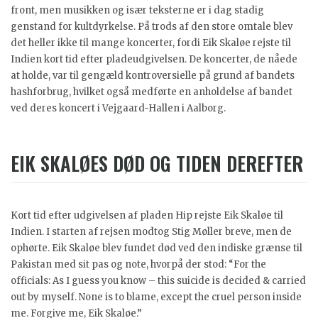
front, men musikken og især teksterne er i dag stadig
genstand for kultdyrkelse. På trods af den store omtale blev
det heller ikke til mange koncerter, fordi Eik Skaløe rejste til
Indien kort tid efter pladeudgivelsen. De koncerter, de nåede
at holde, var til gengæld kontroversielle på grund af bandets
hashforbrug, hvilket også medførte en anholdelse af bandet
ved deres koncert i Vejgaard-Hallen i Aalborg.
EIK SKALØES DØD OG TIDEN DEREFTER
Kort tid efter udgivelsen af pladen Hip rejste Eik Skaløe til
Indien. I starten af rejsen modtog Stig Møller breve, men de
ophørte. Eik Skaløe blev fundet død ved den indiske grænse til
Pakistan med sit pas og note, hvorpå der stod: “For the
officials: As I guess you know – this suicide is decided & carried
out by myself. None is to blame, except the cruel person inside
me. Forgive me, Eik Skaløe.”