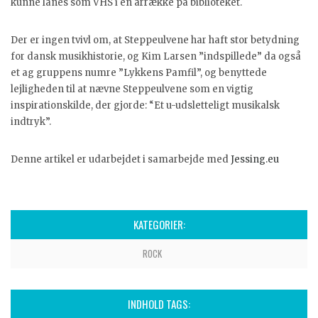
kunne lånes som VHS i en årrække på biblioteket.
Der er ingen tvivl om, at Steppeulvene har haft stor betydning
for dansk musikhistorie, og Kim Larsen ”indspillede” da også
et ag gruppens numre ”Lykkens Pamfil”, og benyttede
lejligheden til at nævne Steppeulvene som en vigtig
inspirationskilde, der gjorde: “Et u-udsletteligt musikalsk
indtryk”.
Denne artikel er udarbejdet i samarbejde med
Jessing.eu
KATEGORIER:
ROCK
INDHOLD TAGS: