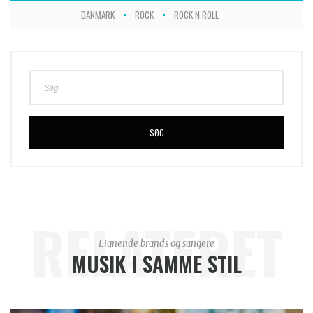
DANMARK
ROCK
ROCK N ROLL
SØG
RELATERET
Lignende brands og sangere
MUSIK I SAMME STIL