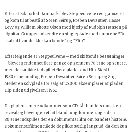
Efter at Eik forlod Danmark, blev Steppeulvene reorganiseret
og kom til at bestå af Søren Seirup, Preben Devantier, Hasse
Levy og William Skotte Olsen med hjælp af Rudolph Hansen på
elguitar. Gruppen udsendte en singleplade med numrene ”Du
skal ud hvor du ikke kan bunde” og ”Flip”.
Efterfølgende er Steppeulvene – med skiftende besætninger
– blevet gendannet flere gange op gennem 70’erne og senere,
men de har ikke indspillet flere plader end Hip. Sidst i
1980’erne modtog Preben Devantier, Søren Seirup og Stig
Møller en sølvplade for salg af 25.000 eksemplarer af pladen
Hip siden udgivelsen i 1967.
Da pladen senere udkommer som CD, får bandets musik en
revival og bliver igen et hit blandt ungdommen, og sidst i
80’erne indspilles der en dokumentarfilm om bandets historie.
Dokumentarfilmen nåede dog ikke særlig langt ud, da den kun