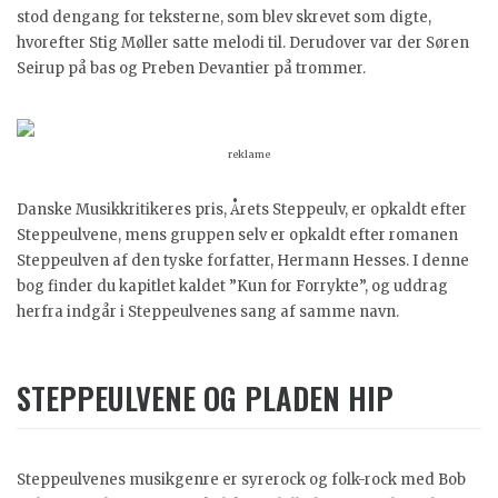
stod dengang for teksterne, som blev skrevet som digte,
hvorefter Stig Møller satte melodi til. Derudover var der Søren
Seirup på bas og Preben Devantier på trommer.
reklame
Danske Musikkritikeres pris, Årets Steppeulv, er opkaldt efter
Steppeulvene, mens gruppen selv er opkaldt efter romanen
Steppeulven af den tyske forfatter, Hermann Hesses. I denne
bog finder du kapitlet kaldet ”Kun for Forrykte”, og uddrag
herfra indgår i Steppeulvenes sang af samme navn.
STEPPEULVENE OG PLADEN HIP
Steppeulvenes musikgenre er syrerock og folk-rock med Bob