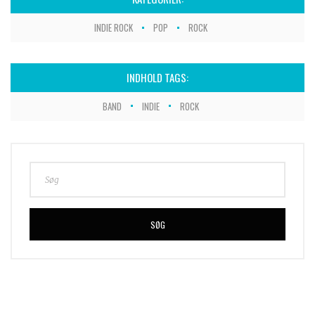
INDIE ROCK
POP
ROCK
INDHOLD TAGS:
BAND
INDIE
ROCK
SØG