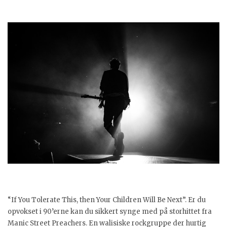
“If You Tolerate This, then Your Children Will Be Next”. Er du
opvokset i 90’erne kan du sikkert synge med på storhittet fra
Manic Street Preachers. En walisiske rockgruppe der hurtig