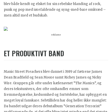
blev både kendt og elsket for sin rebelske blanding af rock,
punk og pop med iørefaldende og syng-med-bare omkvæd –
men altid med et budskab.
reklame
ET PRODUKTIVT BAND
Manic Street Preachers blev dannet i 1989 af fætrene James
Dean Bradfield og Sean Moore samt Richey James og Nicky
Wire. Gruppen går ofte under kælenavnet ”The Manics”, og
deres tekstunivers, der ofte omhandler emner som
fremmedgørelse, kedsomhed og fortvivlelse, har opbygget en
meget loyal fanskare. Selvtilliden har dog heller ikke manglet:
Da bandet udgav deres debutalbum ”Generation Terrorist”
proklamerede de, at det ville blive intet mindre end det største