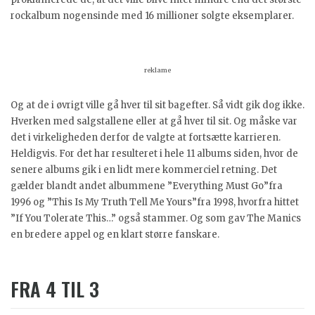
rockalbum nogensinde med 16 millioner solgte eksemplarer.
reklame
Og at de i øvrigt ville gå hver til sit bagefter. Så vidt gik dog ikke.
Hverken med salgstallene eller at gå hver til sit. Og måske var
det i virkeligheden derfor de valgte at fortsætte karrieren.
Heldigvis. For det har resulteret i hele 11 albums siden, hvor de
senere albums gik i en lidt mere kommerciel retning. Det
gælder blandt andet albummene ”Everything Must Go”fra
1996 og ”This Is My Truth Tell Me Yours”fra 1998, hvorfra hittet
”If You Tolerate This…” også stammer. Og som gav The Manics
en bredere appel og en klart større fanskare.
FRA 4 TIL 3