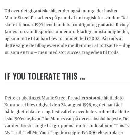
Ud over det gigantiske hit, er der også mange der husker
Manic Street Preachers på grund af en tragisk forsvinden. Det
skete i februar 1995, hvor bandets frontfigur og guitarist Richey
James forsvandt sporløst under uforklarlige omstændigheder,
og som førte til at han blev formodet død i 2008. På trods af
dette valgte de tilbageværende medlemmer at fortsætte – dog
nu som en trio – men med stor succes, tragedien til trods.
IF YOU TOLERATE THIS …
Dette er ubetinget Manic Street Preachers største hit til dato.
Nummeret blev udgivet den 24. august 1998, og det har fået
både ghettoblastere og festivaltelte over hele verden til at lette
i slut 90’erne, hvor The Manics var på deres absolut højeste. Det
var den første single fra gruppens femte studiealbum ”This Is
My Truth Tell Me Yours” og den solgte 156.000 eksemplarer