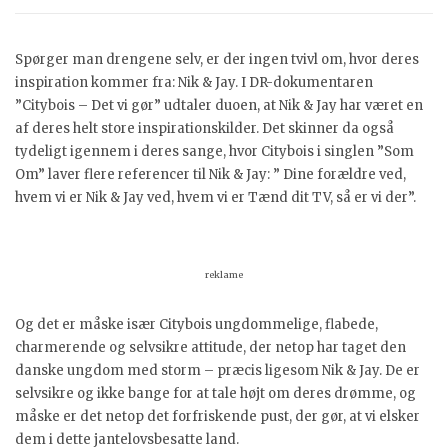
Spørger man drengene selv, er der ingen tvivl om, hvor deres
inspiration kommer fra: Nik & Jay. I DR-dokumentaren
”Citybois – Det vi gør” udtaler duoen, at Nik & Jay har været en
af deres helt store inspirationskilder. Det skinner da også
tydeligt igennem i deres sange, hvor Citybois i singlen ”Som
Om” laver flere referencer til Nik & Jay: ” Dine forældre ved,
hvem vi er Nik & Jay ved, hvem vi er Tænd dit TV, så er vi der”.
reklame
Og det er måske især Citybois ungdommelige, flabede,
charmerende og selvsikre attitude, der netop har taget den
danske ungdom med storm – præcis ligesom Nik & Jay. De er
selvsikre og ikke bange for at tale højt om deres drømme, og
måske er det netop det forfriskende pust, der gør, at vi elsker
dem i dette jantelovsbesatte land.