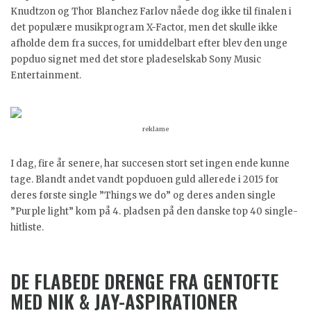
Knudtzon og Thor Blanchez Farlov nåede dog ikke til finalen i
det populære musikprogram X-Factor, men det skulle ikke
afholde dem fra succes, for umiddelbart efter blev den unge
popduo signet med det store pladeselskab Sony Music
Entertainment.
reklame
I dag, fire år senere, har succesen stort set ingen ende kunne
tage. Blandt andet vandt popduoen guld allerede i 2015 for
deres første single ”Things we do” og deres anden single
”Purple light” kom på 4. pladsen på den danske top 40 single-
hitliste.
DE FLABEDE DRENGE FRA GENTOFTE
MED NIK & JAY-ASPIRATIONER