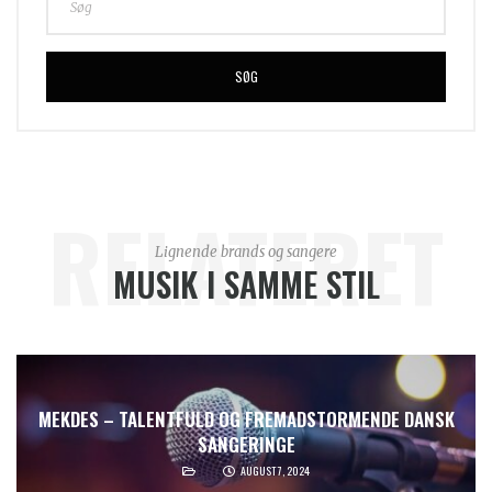
SØG
RELATERET
Lignende brands og sangere
MUSIK I SAMME STIL
MEKDES – TALENTFULD OG FREMADSTORMENDE DANSK
SANGERINGE
AUGUST 7, 2024