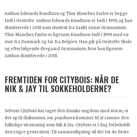
Anthon Edwards Knudtzon og Thor Blanchez Farlov er begge
født i Gentofte. Anthon Edwards Knudtzon er født i 1999, og han
dimitterede i 2018 som student fra Sankt Annæ Gymnasium.
Thor Blanchez Farlov er ligesom Knudtzon født i 1999 med en
mor fra Danmark og far fra Belgien. Han gik på Gentofte Skole
og efterfølgende Øregaard Gymnasium, hvor han ligesom
Anthon dimitterede i 2018.
FREMTIDEN FOR CITYBOIS: NÅR DE
NIK & JAY TIL SOKKEHOLDERNE?
Selvom Citybois har taget den danske ungdom med storm, er
det op til diskussion, om popduoen kommer til at ramme den
folkelige strømning som Nik & Jay. Citybois er i dag forbeholdt
den yngre generation. Til sammenligning vil det for de fleste