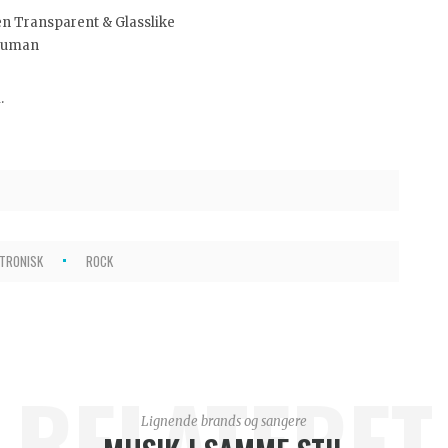
 Transparent & Glasslike
 Human
m
.
KTRONISK
ROCK
RELATERET
Lignende brands og sangere