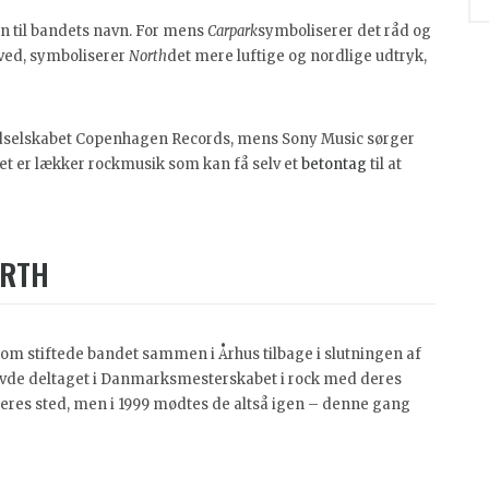
ion til bandets navn. For mens
Carpark
symboliserer det råd og
ved, symboliserer
North
det mere luftige og nordlige udtryk,
adselskabet Copenhagen Records, mens Sony Music sørger
Det er lækker rockmusik som kan få selv et
betontag
til at
ORTH
som stiftede bandet sammen i Århus tilbage i slutningen af
havde deltaget i Danmarksmesterskabet i rock med deres
 deres sted, men i 1999 mødtes de altså igen – denne gang