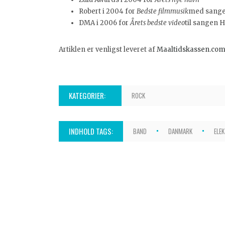
Robert i 2004 for
Bedste filmmusik
med sangen
DMA i 2006 for
Årets bedste video
til sangen
Artiklen er venligst leveret af
Maaltidskassen.co
KATEGORIER:
ROCK
INDHOLD TAGS:
BAND
DANMARK
ELE