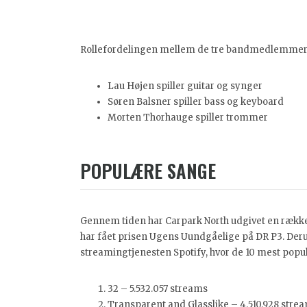
Rollefordelingen mellem de tre bandmedlemmer 
Lau Højen spiller guitar og synger
Søren Balsner spiller bass og keyboard
Morten Thorhauge spiller trommer
POPULÆRE SANGE
Gennem tiden har Carpark North udgivet en række a
har fået prisen Ugens Uundgåelige på DR P3. Der
streamingtjenesten Spotify, hvor de 10 mest popu
32 – 5.532.057 streams
Transparent and Glasslike – 4.510.928 stre