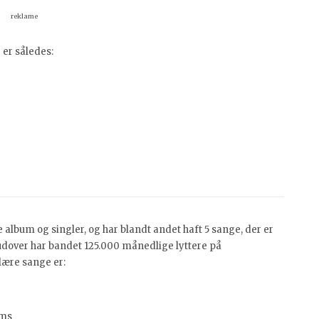
reklame
er således:
lbum og singler, og har blandt andet haft 5 sange, der er
udover har bandet 125.000 månedlige lyttere på
lære sange er:
ams