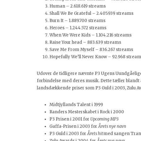
Human – 2.618.619 streams
Shall We Be Grateful – 2.405.939 streams
Burn It – 1.889.700 streams
Heroes – 1.244.572 streams
When We Were Kids – 1.104.216 streams
Raise Your head – 883.639 streams
Save Me From Myself – 836.267 streams
Hopefully We’ll Never Know – 92.968 strea
Udover de tidligere nævnte P3 Ugens Uundgåelige, 
forbindelse med deres musik. Dette tæller blandt 
landsdækkende priser som P3 Guld i 2003, Zulu A
Midtjyllands Talent i 1999
Randers Mesterskabet i Rock i 2000
P3 Prisen i 2001 for
Upcoming MP3
Gaffa-Prisen i 2003 for
Årets nye navn
P3 Guld i 2003 for
Årets hit
med sangen Trans
Zulu Awards i 2004 for
Årets nye navn