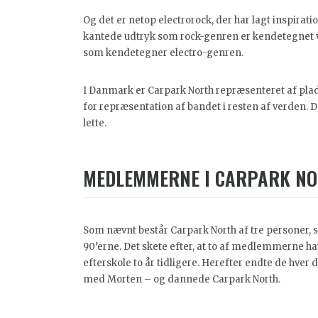
Og det er netop electrorock, der har lagt inspirat
kantede udtryk som rock-genren er kendetegnet 
som kendetegner electro-genren.
I Danmark er Carpark North repræsenteret af pl
for repræsentation af bandet i resten af verden. 
lette.
MEDLEMMERNE I CARPARK N
Som nævnt består Carpark North af tre personer, 
90’erne. Det skete efter, at to af medlemmerne 
efterskole to år tidligere. Herefter endte de hver
med Morten – og dannede Carpark North.