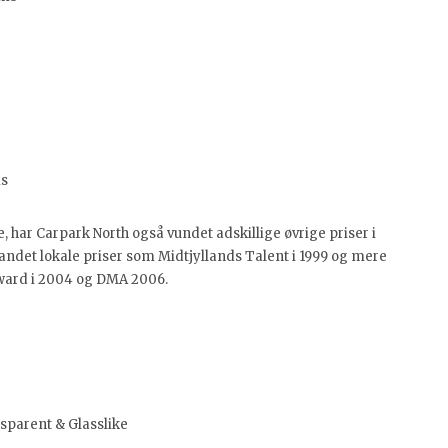
ms
har Carpark North også vundet adskillige øvrige priser i
andet lokale priser som Midtjyllands Talent i 1999 og mere
ward i 2004 og DMA 2006.
parent & Glasslike